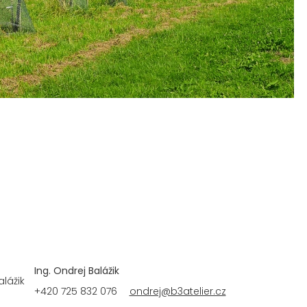
Ing. Ondrej Balážik
+420 725 832 076
ondrej@b3atelier.cz