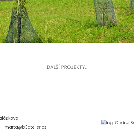
DALŠÍ PROJEKTY...
alážiková
marta@b3atelier.cz