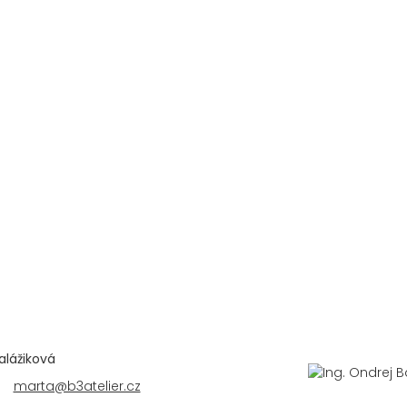
alážiková
marta@b3atelier.cz